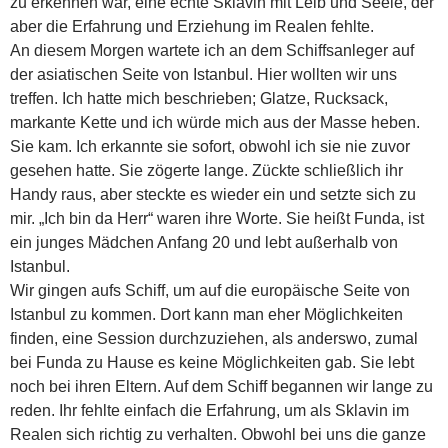
zu erkennen war, eine echte Sklavin mit Leib und Seele, der
aber die Erfahrung und Erziehung im Realen fehlte.
An diesem Morgen wartete ich an dem Schiffsanleger auf
der asiatischen Seite von Istanbul. Hier wollten wir uns
treffen. Ich hatte mich beschrieben; Glatze, Rucksack,
markante Kette und ich würde mich aus der Masse heben.
Sie kam. Ich erkannte sie sofort, obwohl ich sie nie zuvor
gesehen hatte. Sie zögerte lange. Zückte schließlich ihr
Handy raus, aber steckte es wieder ein und setzte sich zu
mir. „Ich bin da Herr“ waren ihre Worte. Sie heißt Funda, ist
ein junges Mädchen Anfang 20 und lebt außerhalb von
Istanbul.
Wir gingen aufs Schiff, um auf die europäische Seite von
Istanbul zu kommen. Dort kann man eher Möglichkeiten
finden, eine Session durchzuziehen, als anderswo, zumal
bei Funda zu Hause es keine Möglichkeiten gab. Sie lebt
noch bei ihren Eltern. Auf dem Schiff begannen wir lange zu
reden. Ihr fehlte einfach die Erfahrung, um als Sklavin im
Realen sich richtig zu verhalten. Obwohl bei uns die ganze