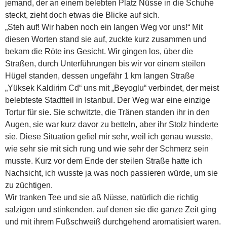
jemand, der an einem belebten Platz Nüsse in die Schuhe
steckt, zieht doch etwas die Blicke auf sich.
„Steh auf! Wir haben noch ein langen Weg vor uns!“ Mit
diesen Worten stand sie auf, zuckte kurz zusammen und
bekam die Röte ins Gesicht. Wir gingen los, über die
Straßen, durch Unterführungen bis wir vor einem steilen
Hügel standen, dessen ungefähr 1 km langen Straße
„Yüksek Kaldirim Cd“ uns mit „Beyoglu“ verbindet, der meist
belebteste Stadtteil in Istanbul. Der Weg war eine einzige
Tortur für sie. Sie schwitzte, die Tränen standen ihr in den
Augen, sie war kurz davor zu betteln, aber ihr Stolz hinderte
sie. Diese Situation gefiel mir sehr, weil ich genau wusste,
wie sehr sie mit sich rung und wie sehr der Schmerz sein
musste. Kurz vor dem Ende der steilen Straße hatte ich
Nachsicht, ich wusste ja was noch passieren würde, um sie
zu züchtigen.
Wir tranken Tee und sie aß Nüsse, natürlich die richtig
salzigen und stinkenden, auf denen sie die ganze Zeit ging
und mit ihrem Fußschweiß durchgehend aromatisiert waren.