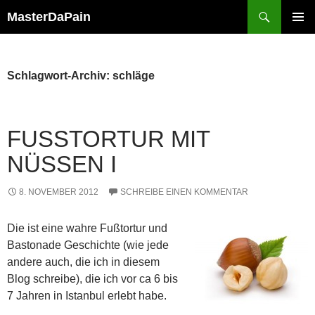
Zum
Suchen
MasterDaPain
Inhalt
PRIMÄR
springen
MENÜ
Schlagwort-Archiv: schläge
FUSSTORTUR MIT N
ÜSSEN I
8. NOVEMBER 2012
SCHREIBE EINEN KOMMENTAR
Die ist eine wahre Fußtortur und
Bastonade Geschichte (wie jede
andere auch, die ich in diesem
Blog schreibe), die ich vor ca 6 bis
7 Jahren in Istanbul erlebt habe.