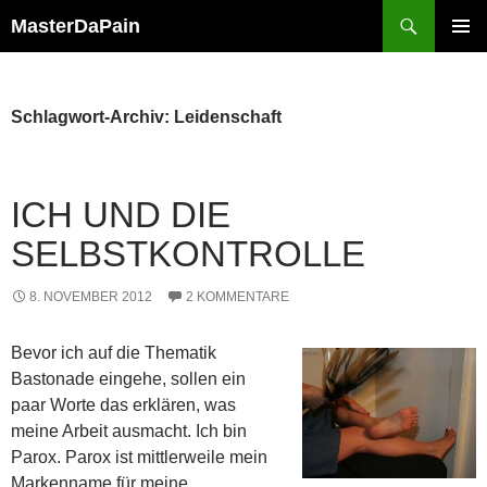
Zum
Suchen
MasterDaPain
Inhalt
PRIMÄR
springen
MENÜ
Schlagwort-Archiv: Leidenschaft
ICH UND DIE
SELBSTKONTROLLE
8. NOVEMBER 2012
2 KOMMENTARE
Bevor ich auf die Thematik
Bastonade eingehe, sollen ein
paar Worte das erklären, was
meine Arbeit ausmacht. Ich bin
Parox. Parox ist mittlerweile mein
Markenname für meine