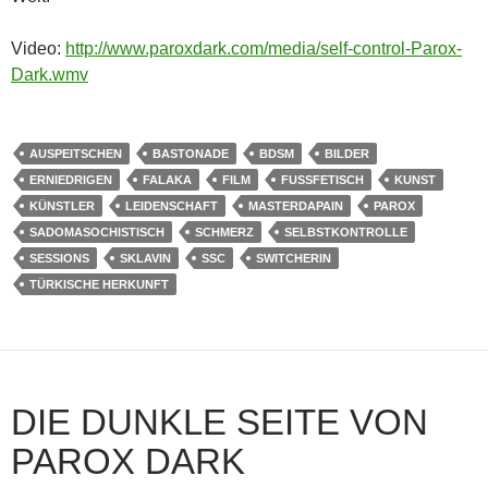
Video:
http://www.paroxdark.com/media/self-control-Parox-
Dark.wmv
AUSPEITSCHEN
BASTONADE
BDSM
BILDER
ERNIEDRIGEN
FALAKA
FILM
FUSSFETISCH
KUNST
KÜNSTLER
LEIDENSCHAFT
MASTERDAPAIN
PAROX
SADOMASOCHISTISCH
SCHMERZ
SELBSTKONTROLLE
SESSIONS
SKLAVIN
SSC
SWITCHERIN
TÜRKISCHE HERKUNFT
DIE DUNKLE SEITE VON
PAROX DARK